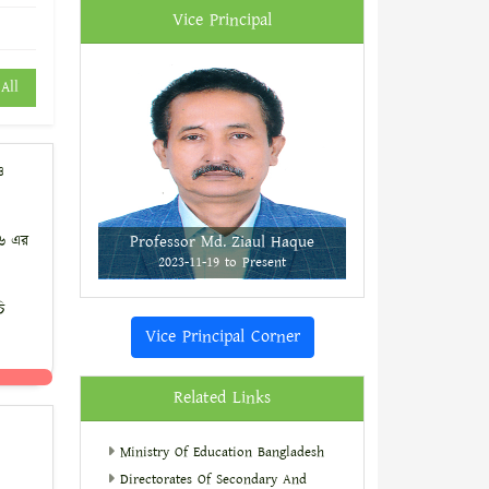
Vice Principal
All
ও
২৬ এর
Professor Md. Ziaul Haque
2023-11-19 to Present
ি
Vice Principal Corner
Related Links
Ministry Of Education Bangladesh
Directorates Of Secondary And