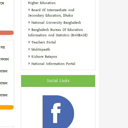
Higher Education
্গে
Board Of Intermediate And
Secondary Education, Dhaka
National University Bangladesh
Bangladesh Bureau Of Education
Information And Statistics (BANBASE)
Teachers Portal
-সহ
Muktopaath
Kishore Batayon
লম্বন
National Information Portal
ফলাফল
Social Links
ফলাফল
ফলাফল