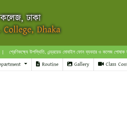
 কলেজ, ঢাকা
 College, Dhaka
েণিকক্ষ্যে উপস্থিতি, এন্ড্রয়েড মোবাইল ফোন ব্যবহার ও কলেজ পোষাক সংক্রান্ত জ
partment
Routine
Gallery
Class Con
MUJIB CORNER