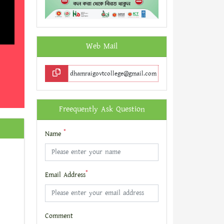
Web Mail
dhamraigovtcollege@gmail.com
Freequently Ask Question
*
Name
*
Email Address
Comment