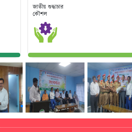
জাতীয় শুদ্ধাচার
কৌশল